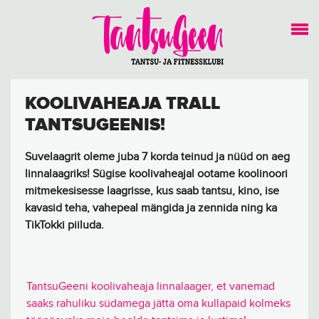
KOOLIVAHEAJA TRALL
TANTSUGEENIS!
Suvelaagrit oleme juba 7 korda teinud ja nüüd on aeg
linnalaagriks! Sügise koolivaheajal ootame koolinoori
mitmekesisesse laagrisse, kus saab tantsu, kino, ise
kavasid teha, vahepeal mängida ja zennida ning ka
TikTokki piiluda.
TantsuGeeni koolivaheaja linnalaager, et vanemad
saaks rahuliku südamega jätta oma kullapaid kolmeks