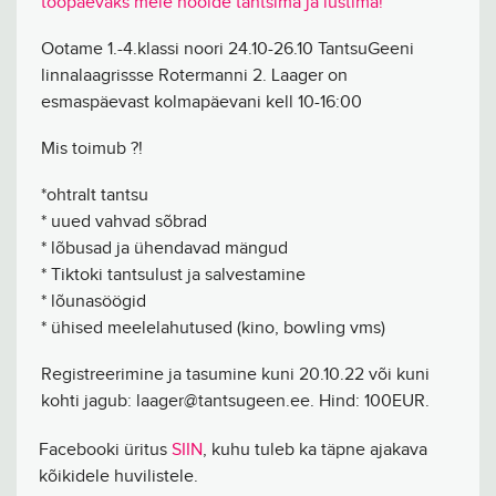
tööpäevaks meie hoolde tantsima ja lustima!
Ootame 1.-4.klassi noori 24.10-26.10 TantsuGeeni
linnalaagrissse Rotermanni 2. Laager on
esmaspäevast kolmapäevani kell 10-16:00
Mis toimub ?!
*ohtralt tantsu
* uued vahvad sõbrad
* lõbusad ja ühendavad mängud
* Tiktoki tantsulust ja salvestamine
* lõunasöögid
* ühised meelelahutused (kino, bowling vms)
Registreerimine ja tasumine kuni 20.10.22 või kuni
kohti jagub: laager@tantsugeen.ee. Hind: 100EUR.
Facebooki üritus
SIIN
, kuhu tuleb ka täpne ajakava
kõikidele huvilistele.