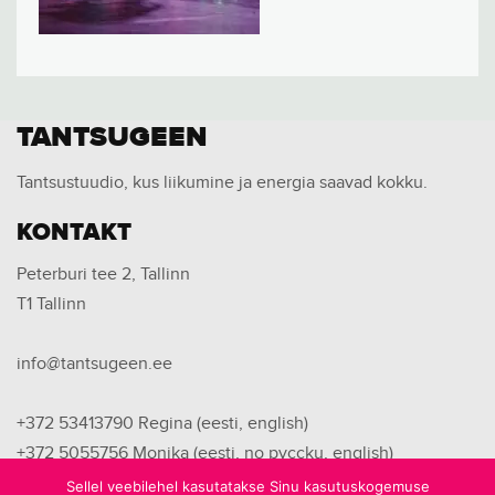
TANTSUGEEN
Tantsustuudio, kus liikumine ja energia saavad kokku.
KONTAKT
Peterburi tee 2, Tallinn
T1 Tallinn
info@tantsugeen.ee
+372 53413790
Regina (eesti, english)
+372 5055756
Monika (eesti, no pyccku, english)
+372 53446749
Kristina (eesti, no pyccku)
Sellel veebilehel kasutatakse Sinu kasutuskogemuse