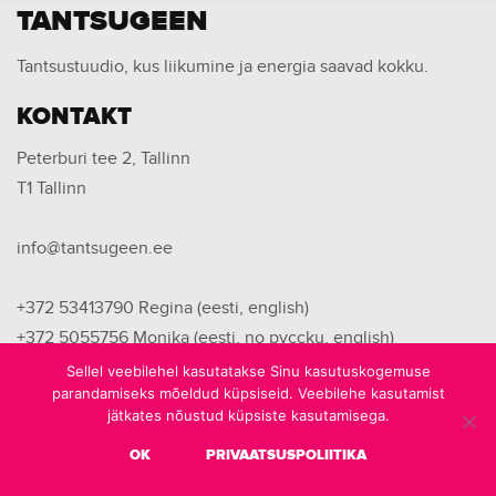
TANTSUGEEN
Tantsustuudio, kus liikumine ja energia saavad kokku.
KONTAKT
Peterburi tee 2, Tallinn
T1 Tallinn
info@tantsugeen.ee
+372 53413790
Regina (eesti, english)
+372 5055756
Monika (eesti, no pyccku, english)
+372 53446749
Kristina (eesti, no pyccku)
Sellel veebilehel kasutatakse Sinu kasutuskogemuse
parandamiseks mõeldud küpsiseid. Veebilehe kasutamist
jätkates nõustud küpsiste kasutamisega.
OK
PRIVAATSUSPOLIITIKA
© 2026 Tantsugeen | Kõik õigused on kaitstud