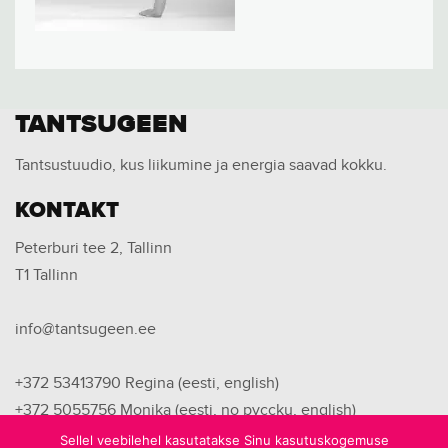
TANTSUGEEN
Tantsustuudio, kus liikumine ja energia saavad kokku.
KONTAKT
Peterburi tee 2, Tallinn
T1 Tallinn
info@tantsugeen.ee
+372 53413790
Regina (eesti, english)
+372 5055756
Monika (eesti, no pyccku, english)
+372 53446749
Kristina (eesti, no pyccku)
Sellel veebilehel kasutatakse Sinu kasutuskogemuse