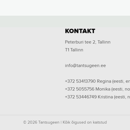
KONTAKT
Peterburi tee 2, Tallinn
T1 Tallinn
info@tantsugeen.ee
+372 53413790
Regina (eesti, en
+372 5055756
Monika (eesti, no
+372 53446749
Kristina (eesti, 
© 2026 Tantsugeen | Kõik õigused on kaitstud