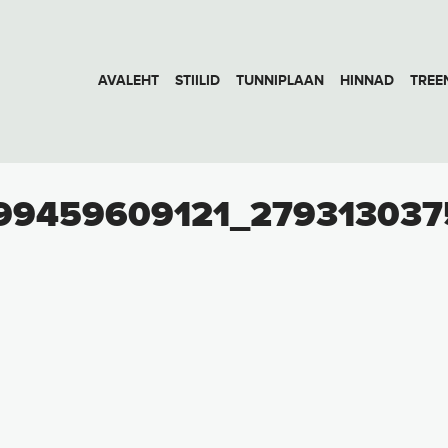
AVALEHT
STIILID
TUNNIPLAAN
HINNAD
TREE
99459609121_279313037