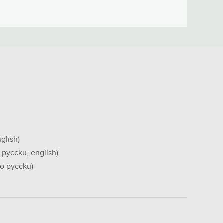
glish)
 pyccku, english)
no pyccku)