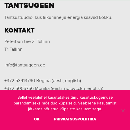
TANTSUGEEN
Tantsustuudio, kus liikumine ja energia saavad kokku.
KONTAKT
Peterburi tee 2, Tallinn
T1 Tallinn
info@tantsugeen.ee
+372 53413790
Regina (eesti, english)
+372 5055756
Monika (eesti, no pyccku, english)
+372 53446749
Kristina (eesti, no pyccku)
Sellel veebilehel kasutatakse Sinu kasutuskogemuse
parandamiseks mõeldud küpsiseid. Veebilehe kasutamist
jätkates nõustud küpsiste kasutamisega.
OK
PRIVAATSUSPOLIITIKA
© 2026 Tantsugeen | Kõik õigused on kaitstud